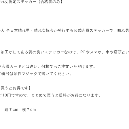
晴れ女認定ステッカー【合格者のみ】
法人 全日本晴れ男・晴れ女協会が発行する公式会員ステッカーで、晴れ
ト加工がしてある質の良いステッカーなので、PCやスマホ、車や店頭と
ルド会員カードとは違い、何枚でもご注文いただけます。
証の番号は油性マジックで書いてください。
て買うとお得です】
110円ですので、まとめて買うと送料がお得になります。
 縦７cm 横７cm