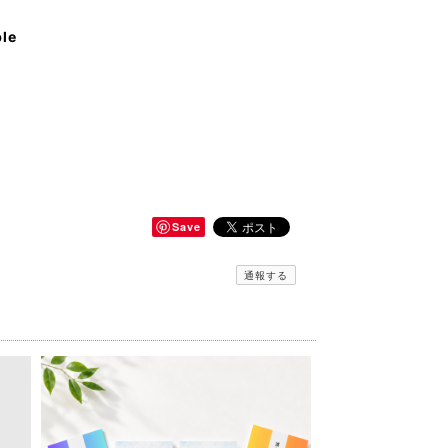
ble
Save
通報する