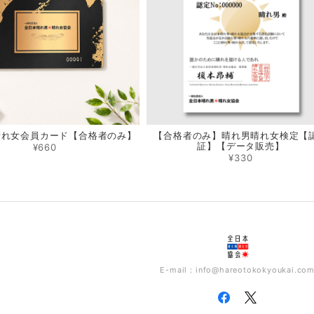
晴れ女会員カード【合格者のみ】
【合格者のみ】晴れ男晴れ女検定【
証】【データ販売】
¥660
¥330
E-mail：
info@hareotokokyoukai.co