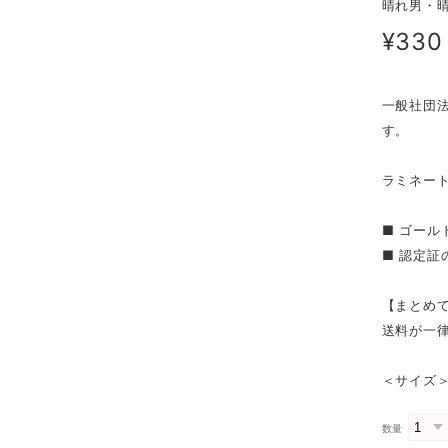
晴れ男・
¥330
一般社団
す。
ラミネー
■ ゴー
■ 認定
【まとめ
送料が一律
＜サイズ＞
数量