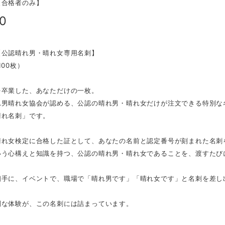
【合格者のみ】
00
【公認晴れ男・晴れ女専用名刺】
100枚）
を卒業した、あなただけの一枚。
れ男晴れ女協会が認める、公認の晴れ男・晴れ女だけが注文できる特別な
晴れ名刺」です。
晴れ女検定に合格した証として、あなたの名前と認定番号が刻まれた名刺
いう心構えと知識を持つ、公認の晴れ男・晴れ女であることを、渡すたび
相手に、イベントで、職場で「晴れ男です」「晴れ女です」と名刺を差し
別な体験が、この名刺には詰まっています。