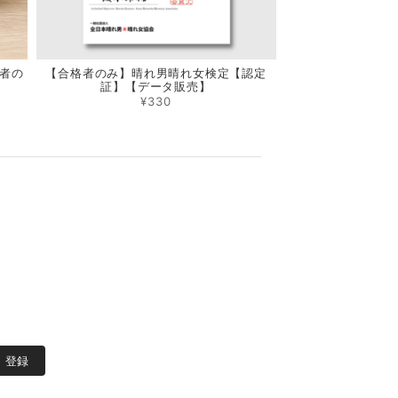
者の
【合格者のみ】晴れ男晴れ女検定【認定
証】【データ販売】
¥330
m
登録