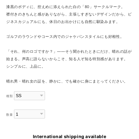
漆黒のボディに、控えめに添えられた白の「80」サークルマーク。
襟付きのきちんと感がありながら、主張しすぎないデザインだから、ビ
ジネスカジュアルにも、休日のお出かけにも自然に馴染みます。
ゴルフのラウンドやコース内でのジャケパンスタイルにも好相性。
「それ、何のロゴですか？」——そう聞かれたときにだけ、晴れの話が
始まる。声高に語らないからこそ、知る人ぞ知る特別感があります。
シンプルに、上品に。
晴れ男・晴れ女の証を、静かに、でも確かに身にまとってください。
種類
数量
International shipping available