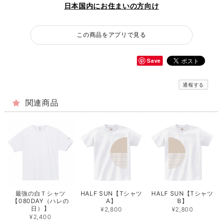
日本国内にお住まいの方向け
この商品をアプリで見る
Save
通報する
関連商品
最強の白Ｔシャツ
HALF SUN【Tシャツ
HALF SUN【Tシャツ
【080DAY（ハレの
A】
B】
日）】
¥2,800
¥2,800
¥2,400