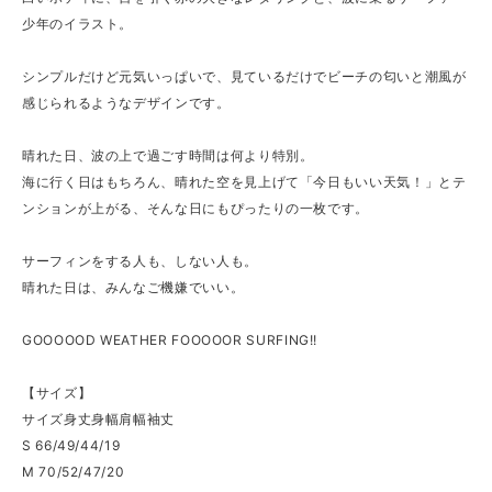
少年のイラスト。
シンプルだけど元気いっぱいで、見ているだけでビーチの匂いと潮風が
感じられるようなデザインです。
晴れた日、波の上で過ごす時間は何より特別。
海に行く日はもちろん、晴れた空を見上げて「今日もいい天気！」とテ
ンションが上がる、そんな日にもぴったりの一枚です。
サーフィンをする人も、しない人も。
晴れた日は、みんなご機嫌でいい。
GOOOOOD WEATHER FOOOOOR SURFING!!
【サイズ】
サイズ身丈身幅肩幅袖丈
S 66/49/44/19
M 70/52/47/20