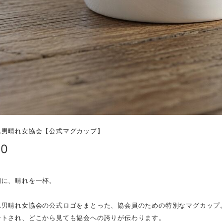
れ男晴れ女協会【公式マグカップ】
00
朝に、晴れを一杯。
れ男晴れ女協会の公式ロゴをまとった、協会員のための特別なマグカップ
ントされ、どこから見ても協会への誇りが伝わります。