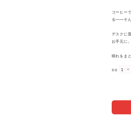
コーヒー
る——そ
デスクに
お手元に
晴れをま
数量