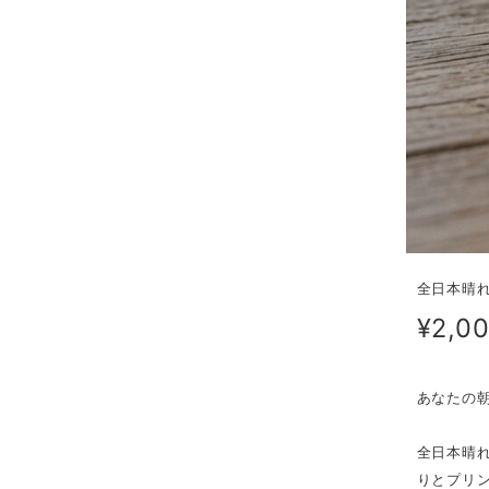
全日本晴
¥2,0
あなたの
全日本晴
りとプリ